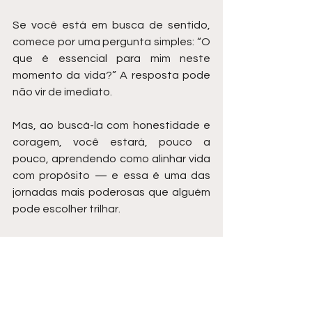
Se você está em busca de sentido, 
comece por uma pergunta simples: “O 
que é essencial para mim neste 
momento da vida?” A resposta pode 
não vir de imediato.
Mas, ao buscá-la com honestidade e 
coragem, você estará, pouco a 
pouco, aprendendo como alinhar vida 
com propósito — e essa é uma das 
jornadas mais poderosas que alguém 
pode escolher trilhar.
Assista um vídeo de Diego Maia, o 
palestrante de vendas mais 
contratado do Brasil:
https://www.youtube.com/watch?v=-