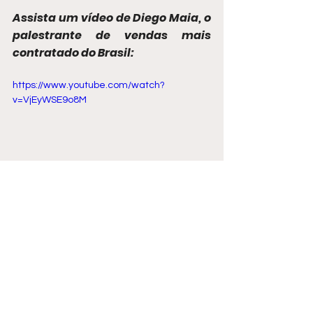
Assista um vídeo de Diego Maia, o 
palestrante de vendas mais 
contratado do Brasil:
https://www.youtube.com/watch?
v=VjEyWSE9o8M
Com mais de 2.000 episódios, 
Diego 
Maia
 apresenta o maior podcast de 
vendas nacional, apresentado desde 
2009, disponível gratuitamente.
Conheça o podcast de Diego Maia: