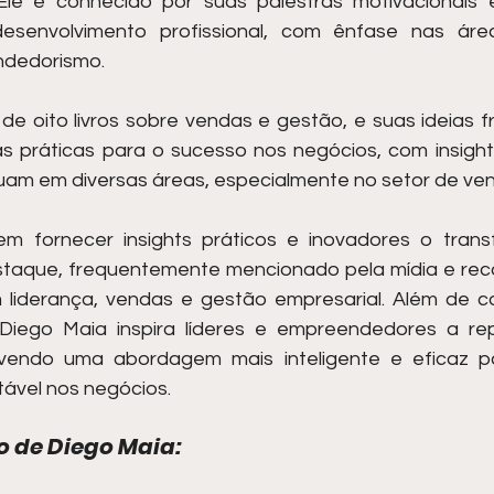
 Ele é conhecido por suas palestras motivacionais 
esenvolvimento profissional, com ênfase nas áre
ndedorismo.
de oito livros sobre vendas e gestão, e suas ideias 
 práticas para o sucesso nos negócios, com insights
tuam em diversas áreas, especialmente no setor de ven
m fornecer insights práticos e inovadores o tran
estaque, frequentemente mencionado pela mídia e re
liderança, vendas e gestão empresarial. Além de co
 Diego Maia inspira líderes e empreendedores a re
ovendo uma abordagem mais inteligente e eficaz pa
ável nos negócios.
o de Diego Maia: