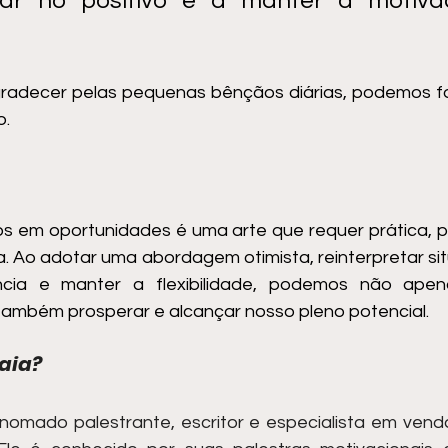
ar no positivo e a manter a motiva
radecer pelas pequenas bênçãos diárias, podemos fo
o.
s em oportunidades é uma arte que requer prática, p
a.
 Ao
 adotar uma abordagem otimista, reinterpretar situ
iência e manter a flexibilidade, podemos não apen
também prosperar e alcançar nosso pleno potencial.
aia?
nomado palestrante, escritor e especialista em vend