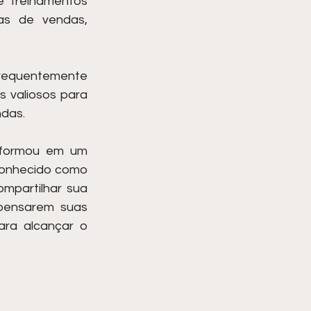
e treinamentos 
as de vendas, 
frequentemente 
 valiosos para 
das. 
sformou em um 
conhecido como 
mpartilhar sua 
pensarem suas 
ra alcançar o 