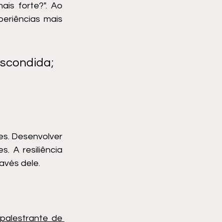
s forte?". Ao 
riências mais 
scondida; 
s. Desenvolver 
 A resiliência 
avés dele. 
palestrante de 