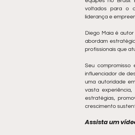
equipes no Brasil.
voltados para o d
liderança e empree
Diego Maia é autor 
abordam estratégias
profissionais que a
Seu compromisso e
influenciador de d
uma autoridade em 
vasta experiência,
estratégias, prom
crescimento sustent
Assista um víde