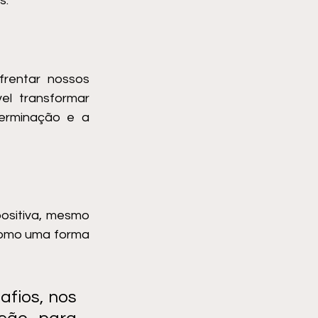
s.
rentar nossos 
l transformar 
rminação e a 
sitiva, mesmo 
como uma forma 
fios, nos 