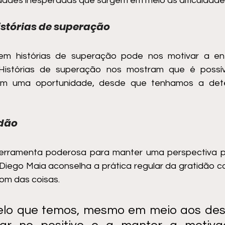
dades inesperadas que surgem em meio às dificuldade
istórias de superação
 em histórias de superação pode nos motivar a enf
 Histórias de superação nos mostram que é possíve
em uma oportunidade, desde que tenhamos a dete
idão
erramenta poderosa para manter uma perspectiva po
 Diego Maia aconselha a prática regular da gratidão 
om das coisas. 
elo que temos, mesmo em meio aos desa