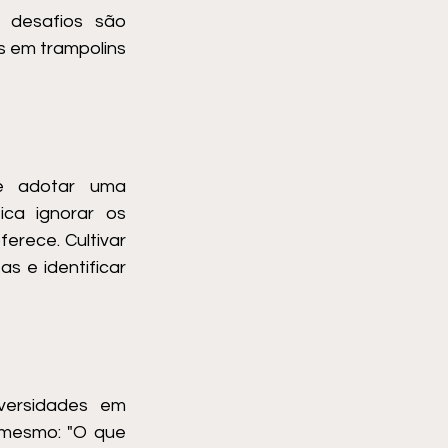
 desafios são 
 em trampolins 
é adotar uma 
ca ignorar os 
rece. Cultivar 
 e identificar 
versidades em 
mesmo: "O que 