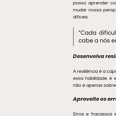
posso aprender com
mudar nossa perspe
difíceis. 
"Cada dificu
cabe a nós en
Desenvolva resi
A resiliência é a c
essa habilidade é e
não é apenas sobre 
Aproveite os e
Erros e fracassos 