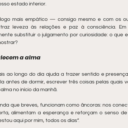
so estado interior.
álogo mais empático — consigo mesmo e com os o
 traz leveza às relações e paz à consciência. Em v
ente substituir o julgamento por curiosidade: o que e
ostrar?
talecem a alma
ais ao longo do dia ajuda a trazer sentido e presença 
a antes de dormir, escrever três coisas pelas quais vo
alma no início da manhã.
nda que breves, funcionam como âncoras: nos conect
rta, alimentam a esperança e reforçam o senso de p
stou aqui por mim, todos os dias”.