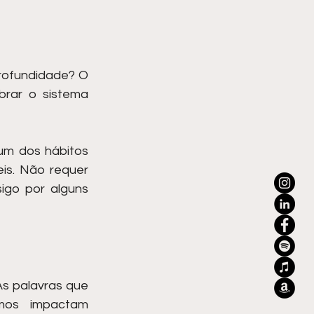
rofundidade? O 
brar o sistema 
um dos hábitos 
s. Não requer 
go por alguns 
s palavras que 
mos impactam 