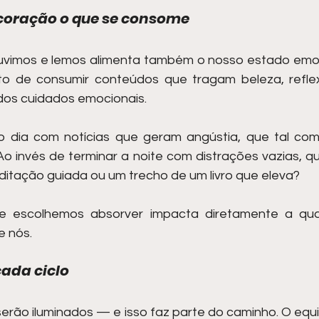
 coração o que se consome
uvimos e lemos alimenta também o nosso estado emocio
to de consumir conteúdos que tragam beleza, reflex
dos cuidados emocionais.
r o dia com notícias que geram angústia, que tal c
 Ao invés de terminar a noite com distrações vazias, que 
tação guiada ou um trecho de um livro que eleva?
e escolhemos absorver impacta diretamente a qua
e nós.
ada ciclo
erão iluminados — e isso faz parte do caminho. O equil