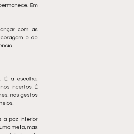
 permanece. Em 
ançar com as 
 coragem e de 
êncio.
 É a escolha, 
s incertos. É 
es, nos gestos 
heios.
a paz interior 
 uma meta, mas 