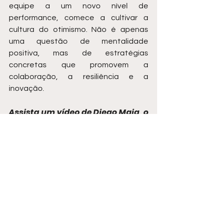
equipe a um novo nível de 
performance, comece a cultivar a 
cultura do otimismo. Não é apenas 
uma questão de mentalidade 
positiva, mas de estratégias 
concretas que promovem a 
colaboração, a resiliência e a 
inovação.
Assista um vídeo de Diego Maia, o 
palestrante de vendas mais 
contratado do Brasil:
https://www.youtube.com/watch?
v=1CVaINxADpI