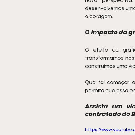
nova perspectiva
desenvolvemos uma f
e coragem.
O impacto da g
O efeito da grati
transformamos noss
construímos uma vid
Que tal começar a
permita que essa ene
Assista um ví
contratado do B
https://www.youtube