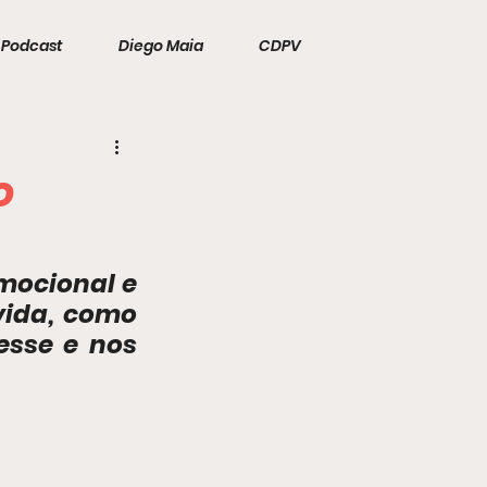
Podcast
Diego Maia
CDPV
o
ocional e 
ida, como 
esse e nos 