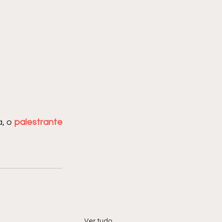
, o 
palestrante 
Ver tudo