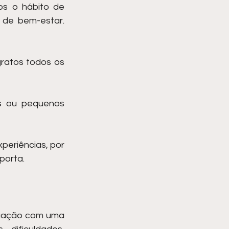
s o hábito de 
de bem-estar. 
gratos todos os 
s ou pequenos 
periências, por 
porta.
tuação com uma 