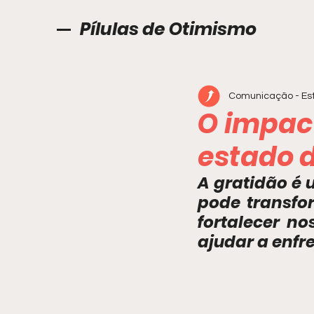
Pílulas de Otimismo
Comunicação - Est
O impac
estado d
A gratidão é 
pode transfo
fortalecer no
ajudar a enfr