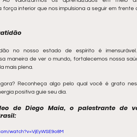
. Ao valorizarmos os aprendizados em meio às d
orça interior que nos impulsiona a seguir em frente
ratidão
dão no nosso estado de espírito é imensurável. A
a maneira de ver o mundo, fortalecemos nossa saúd
a mais plena.
gora? Reconheça algo pelo qual você é grato ne
rgia positiva guie seu dia.
deo de Diego Maia, o palestrante de v
rasil:
.com/watch?v=VjEyWSE9o8M