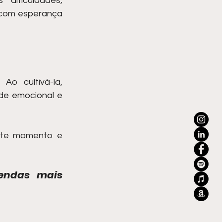
ificuldades, 
 com esperança 
o cultivá-la, 
e emocional e 
ste momento e 
endas mais 