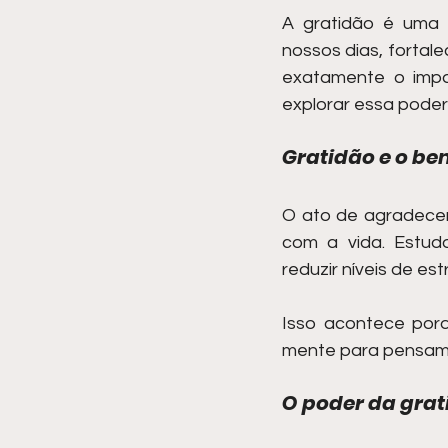
A gratidão é uma f
nossos dias, fortale
exatamente o impa
explorar essa pode
Gratidão e o b
O ato de agradecer
com a vida. Estud
reduzir níveis de e
Isso acontece porq
mente para pensame
O poder da grat