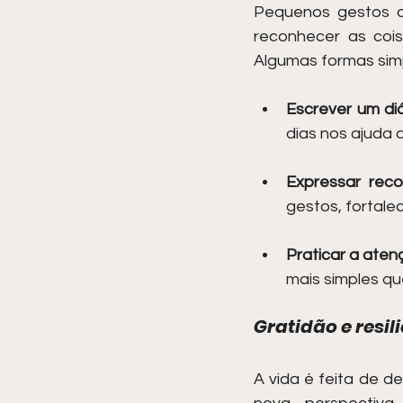
Pequenos gestos d
reconhecer as cois
Algumas formas simp
Escrever um diá
dias nos ajuda 
Expressar rec
gestos, fortal
Praticar a aten
mais simples q
Gratidão e resil
A vida é feita de d