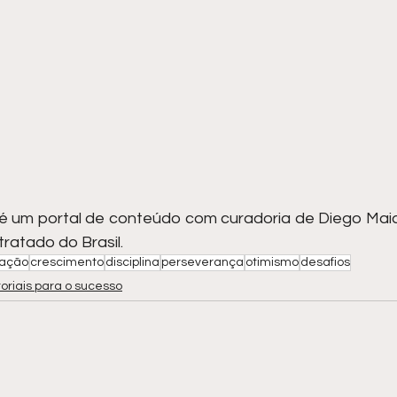
 é um portal de conteúdo com curadoria de Diego Maia
tratado do Brasil.
vação
crescimento
disciplina
perseverança
otimismo
desafios
oriais para o sucesso