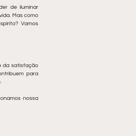
r de iluminar 
 vida. Mas como 
pírito? Vamos 
 da satisfação 
ntribuem para 
.
ionamos nossa 