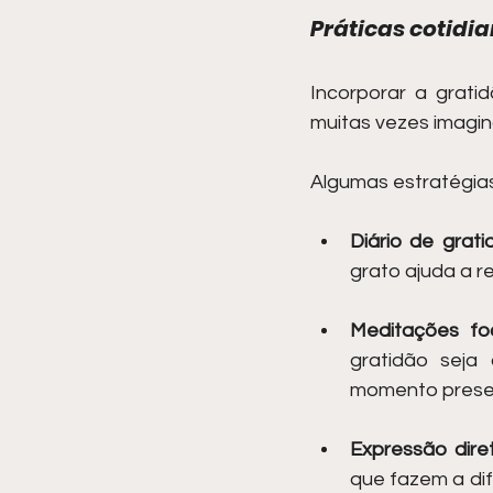
Práticas cotidi
Incorporar a grati
muitas vezes imagi
Algumas estratégia
Diário de grati
grato ajuda a r
Meditações fo
gratidão seja
momento prese
Expressão diret
que fazem a dif