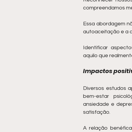
compreendamos melh
Essa abordagem não
autoaceitação e a c
Identificar aspec
aquilo que realmente
Impactos positi
Diversos estudos a
bem-estar psicoló
ansiedade e depre
satisfação.
A relação benéfic