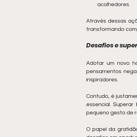
acolhedores.
Através dessas açõ
transformando comp
Desafios e sup
Adotar um novo há
pensamentos negati
inspiradores.
Contudo, é justame
essencial. Superar
pequeno gesto de r
O papel da gratidã