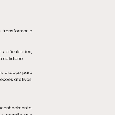
 transformar a 
 dificuldades, 
 cotidiano.
s espaço para 
exões afetivas.
oconhecimento. 
, permite que 