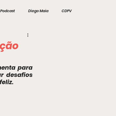
Podcast
Diego Maia
CDPV
ução
enta para 
r desafios 
eliz.