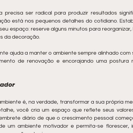
ecisa ser radical para produzir resultados signific
ção está nos pequenos detalhes do cotidiano. Estabe
eu espaço: reserve alguns minutos para reorganizar, li
s da decoração.
nte ajuda a manter o ambiente sempre alinhado com s
imento de renovação e encorajando uma postura ma
vador
mbiente é, na verdade, transformar a sua própria men
alhe, você cria um espaço que reflete seus valores
embrete diário de que o crescimento pessoal começa
 de um ambiente motivador e permita-se florescer, i