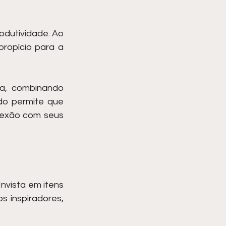
dutividade. Ao 
ropício para a 
a, combinando 
o permite que 
nexão com seus 
vista em itens 
 inspiradores, 
.