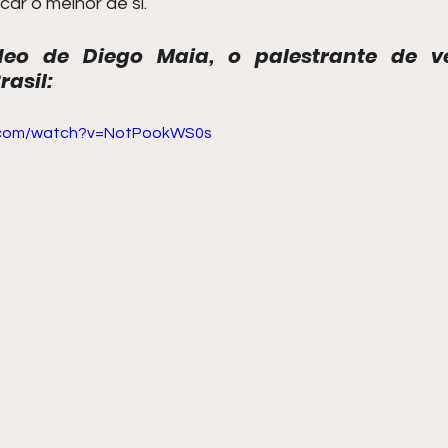
ar o melhor de si.
deo de Diego Maia, o palestrante de v
rasil:
e.com/watch?v=NotPookWS0s