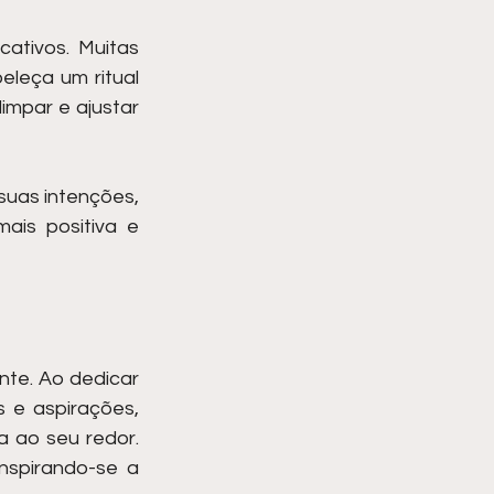
ativos. Muitas 
leça um ritual 
mpar e ajustar 
uas intenções, 
is positiva e 
te. Ao dedicar 
 e aspirações, 
 ao seu redor. 
nspirando-se a 