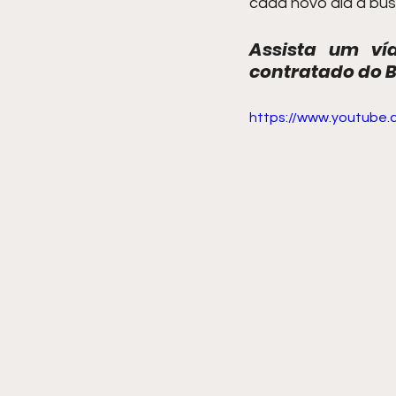
cada novo dia a busc
Assista um ví
contratado do B
https://www.youtub