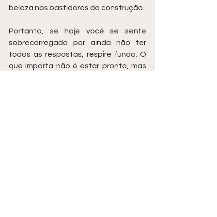
beleza nos bastidores da construção.
Portanto, se hoje você se sente 
sobrecarregado por ainda não ter 
todas as respostas, respire fundo. O 
que importa não é estar pronto, mas 
disposto. E isso, por si só, já é um 
poderoso sinal de que você está 
exatamente onde deveria estar: em 
evolução.
Assista um vídeo de Diego Maia, o 
palestrante de vendas mais 
contratado do Brasil:
https://www.youtube.com/watch?v=ScTd-
HjVrz8