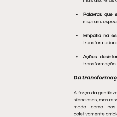
mais discretas 
Palavras que e
inspiram, espec
Empatia na es
transformadore
Ações desinte
transformação r
Da transformaçã
A força da gentilez
silenciosas, mas re
modo como nos p
coletivamente ambie