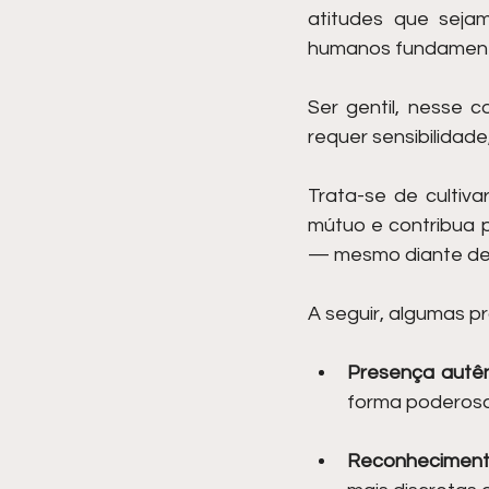
atitudes que sejam
humanos fundament
Ser gentil, nesse 
requer sensibilidad
Trata-se de cultiva
mútuo e contribua p
— mesmo diante de p
A seguir, algumas p
Presença autên
forma poderosa
Reconheciment