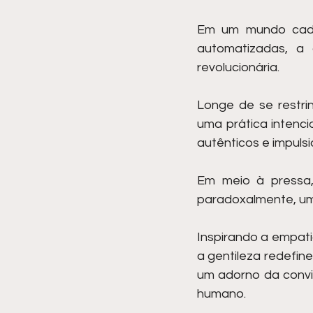
Em um mundo cada 
automatizadas, a 
revolucionária.
Longe de se restrin
uma prática intenci
autênticos e impuls
Em meio à pressa, 
paradoxalmente, um
Inspirando a empati
a gentileza redefi
um adorno da conviv
humano.