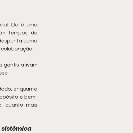
al. Ela é uma 
Em tempos de 
 desponta como 
 colaboração.
 gentis ativam 
sse.
dado, enquanto 
ropósito e bem-
: quanto mais 
 sistêmica