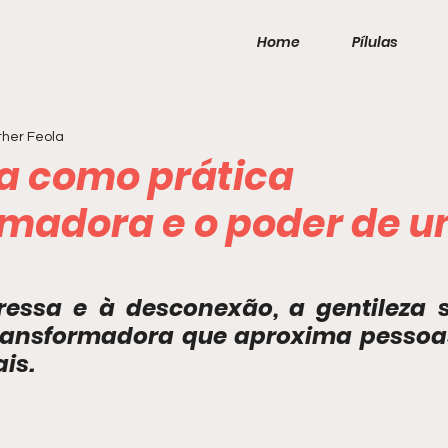
Home
Pílulas
her Feola
za como prática
rmadora e o poder de 
essa e à desconexão, a gentileza s
ransformadora que aproxima pessoas 
is.