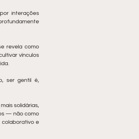
or interações 
rofundamente 
se revela como 
ltivar vínculos 
ida.
ser gentil é, 
is solidárias, 
os — não como 
colaborativo e 