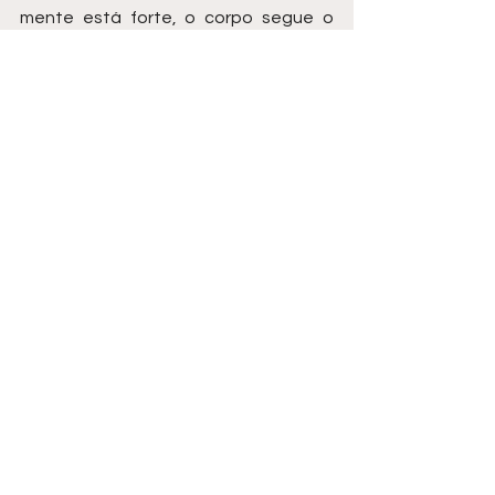
mente está forte, o corpo segue o 
mesmo caminho, e o sistema 
imunológico agradece.
Assista um vídeo de Diego Maia, o 
palestrante de vendas mais 
contratado do Brasil:
https://youtu.be/Wc7OJMXwIpE?
si=PF24eJSqe6UfAijo
Com mais de 2.000 episódios, 
Diego 
Maia
 apresenta o maior podcast de 
vendas nacional, apresentado desde 